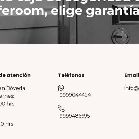
feroom, elige garantí
de atención
Teléfonos
Emai
en Bóveda
info
9999044454
ernes:
00 hrs
9999486695
00 hrs