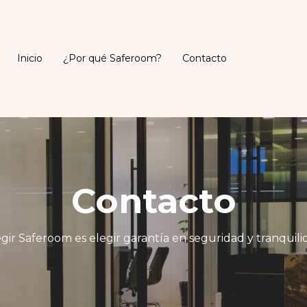
Inicio
¿Por qué Saferoom?
Contacto
Contacto
egir Saferoom es elegir garantía en seguridad y tranquil