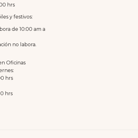
:00 hrs
les y festivos:
bora de 10:00 am a
ción no labora.
en Oficinas
ernes:
00 hrs
00 hrs